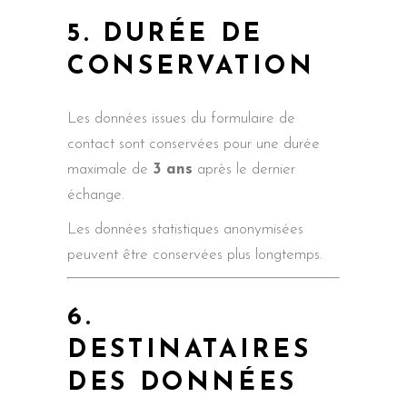
5. DURÉE DE
CONSERVATION
Les données issues du formulaire de
contact sont conservées pour une durée
maximale de
3 ans
après le dernier
échange.
Les données statistiques anonymisées
peuvent être conservées plus longtemps.
6.
DESTINATAIRES
DES DONNÉES